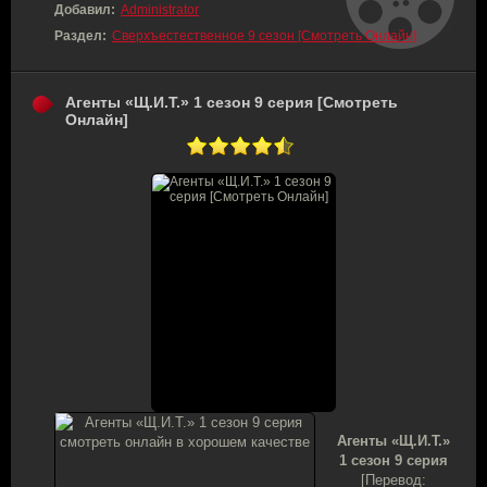
Добавил:
Administrator
Раздел:
Сверхъестественное 9 сезон [Смотреть Онлайн]
Агенты «Щ.И.Т.» 1 сезон 9 серия [Смотреть
Онлайн]
Агенты «Щ.И.Т.»
1 сезон 9 серия
[Перевод: