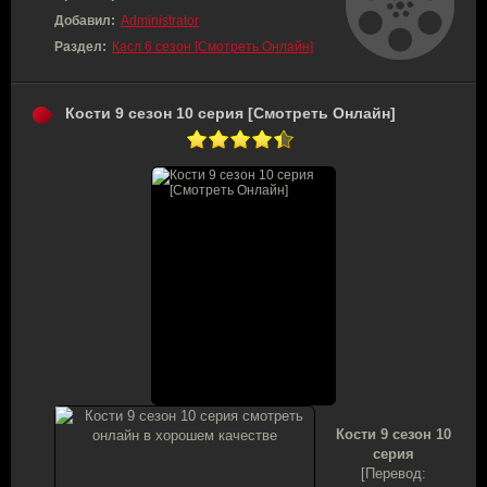
Добавил:
Administrator
Раздел:
Касл 6 сезон [Смотреть Онлайн]
Кости 9 сезон 10 серия [Смотреть Онлайн]
Кости 9 сезон 10
серия
[Перевод: