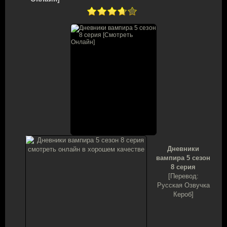
Дневники
вампира 5 сезон
8 серия
[Перевод:
Русская Озвучка
Кероб]