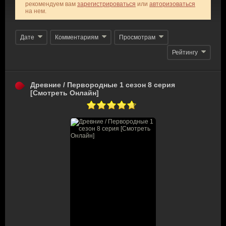
рекомендуем вам
зарегистрироваться
или
авторизоваться
на нем.
Дате
Комментариям
Просмотрам
Рейтингу
Древние / Первородные 1 сезон 8 серия
[Смотреть Онлайн]