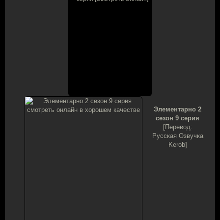
Элементарно 2
сезон 9 серия
[Перевод:
Русская Озвучка
Kerob]