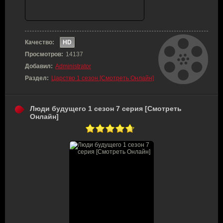
Качество:
HD
Просмотров:
14137
Добавил:
Administrator
Раздел:
Царство 1 сезон [Смотреть Онлайн]
Люди будущего 1 сезон 7 серия [Смотреть
Онлайн]