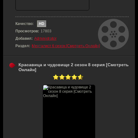
Качество:
HD
Просмотров:
17803
Добавил:
Administrator
Раздел:
Менталист 6 сезон [Смотреть Онлайн]
Красавица и чудовище 2 сезон 8 серия [Смотреть
Онлайн]