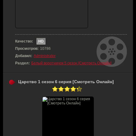
Качество:
HD
Просмотров:
10786
Добавил:
Administrator
Раздел:
Белый воротничок 5 сезон [Смотреть Онлайн]
Царство 1 сезон 6 серия [Смотреть Онлайн]