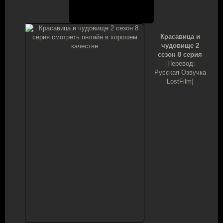
Красавица и
чудовище 2
сезон 8 серия
[Перевод:
Русская Озвучка
LostFilm]