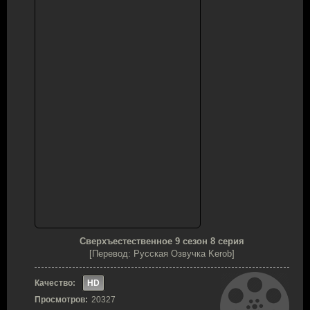
Сверхъестественное 9 сезон 8 серия
[Перевод: Русская Озвучка Kerob]
Качество:
HD
Просмотров:
20327