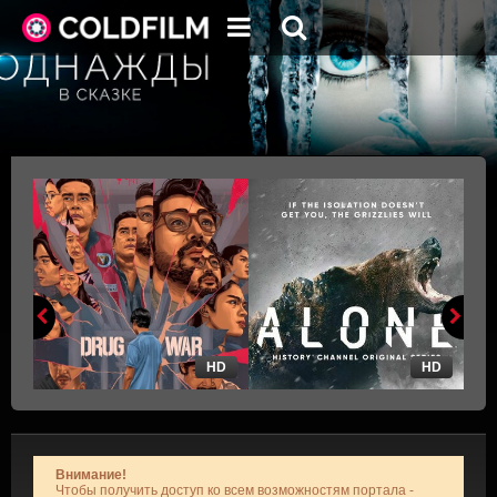
HD
HD
Внимание!
Чтобы получить доступ ко всем возможностям портала -