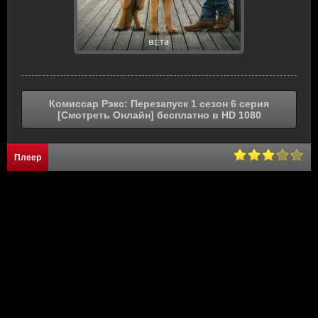
Комиссар Рэкс: Перезапуск 1 сезон 6 серия
[Смотреть Онлайн] бесплатно в HD 1080
Плеер