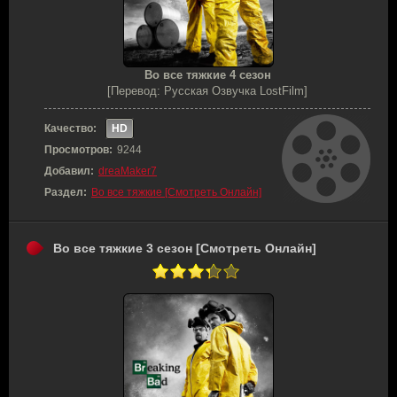
Во все тяжкие 4 сезон
[Перевод: Русская Озвучка LostFilm]
Качество:
HD
Просмотров:
9244
Добавил:
dreaMaker7
Раздел:
Во все тяжкие [Смотреть Онлайн]
Во все тяжкие 3 сезон [Смотреть Онлайн]